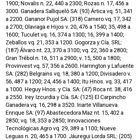
1900; Novalis n. 22, 440 a 2300; Rozas n. 17, 456 a
3000. Ganadera Salliqueló SA: (93) Ártica vq. 51, 341
a 2200. Gananor Pujol SA: (318) Carnero vq. 17, 342
a 2700; Olaviaga e Hijos v. 20, 476 a 1540; 35, 498 a
1600; Tuculet vq. 16, 374 a 1300; 16, 399 a 1400;
Zeballos vq. 21, 353 a 1200. Gogorza y Cía. SRL:
(187) Álvaro nt. 23, 370 a 3100; vq. 22, 360 a 2800;
Gran Trébol n. 16, 511 a 2900; v. 15, 500 a 1800;
Provinvest vq. 57, 356 a 2600. Harrington y Lafuente
SA: (282) Belgrains vq. 18, 380 a 1200; Divisadero v.
56, 487 a 1200; 24, 456 a 1400; Itu Hnos. vq. 33, 417
a 1000. Heguy Hnos. y Cía. SA: (47) Roca nt. 38, 416
a 2550. Irey Izcurdia y Cía. SA: (125) El Carpincho
Ganadera vq. 16, 298 a 3520. Iriarte Villanueva
Enrique SA: (97) Abastecedora Maz nt. 15, 402 a
2850; vq. 18, 353 a 2850; Innovaciones
Tecnológicas Agro vq. 29, 389 a 1100; Nueve
Leguas n. 20, 465 a 1700. Jáuregui Lorda SRL: (205)