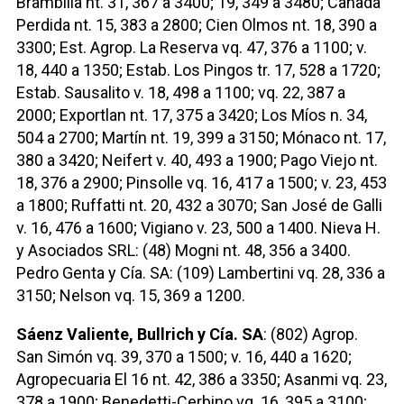
Brambilla nt. 31, 367 a 3400; 19, 349 a 3480; Cañada
Perdida nt. 15, 383 a 2800; Cien Olmos nt. 18, 390 a
3300; Est. Agrop. La Reserva vq. 47, 376 a 1100; v.
18, 440 a 1350; Estab. Los Pingos tr. 17, 528 a 1720;
Estab. Sausalito v. 18, 498 a 1100; vq. 22, 387 a
2000; Exportlan nt. 17, 375 a 3420; Los Míos n. 34,
504 a 2700; Martín nt. 19, 399 a 3150; Mónaco nt. 17,
380 a 3420; Neifert v. 40, 493 a 1900; Pago Viejo nt.
18, 376 a 2900; Pinsolle vq. 16, 417 a 1500; v. 23, 453
a 1800; Ruffatti nt. 20, 432 a 3070; San José de Galli
v. 16, 476 a 1600; Vigiano v. 23, 500 a 1400. Nieva H.
y Asociados SRL: (48) Mogni nt. 48, 356 a 3400.
Pedro Genta y Cía. SA: (109) Lambertini vq. 28, 336 a
3150; Nelson vq. 15, 369 a 1200.
Sáenz Valiente, Bullrich y Cía. SA
: (802) Agrop.
San Simón vq. 39, 370 a 1500; v. 16, 440 a 1620;
Agropecuaria El 16 nt. 42, 386 a 3350; Asanmi vq. 23,
378 a 1900; Benedetti-Cerbino vq. 16, 395 a 3100;