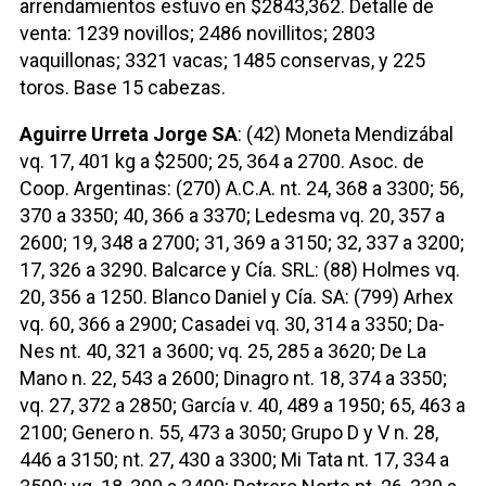
arrendamientos estuvo en $2843,362. Detalle de
venta: 1239 novillos; 2486 novillitos; 2803
vaquillonas; 3321 vacas; 1485 conservas, y 225
toros. Base 15 cabezas.
Aguirre Urreta Jorge SA
: (42) Moneta Mendizábal
vq. 17, 401 kg a $2500; 25, 364 a 2700. Asoc. de
Coop. Argentinas: (270) A.C.A. nt. 24, 368 a 3300; 56,
370 a 3350; 40, 366 a 3370; Ledesma vq. 20, 357 a
2600; 19, 348 a 2700; 31, 369 a 3150; 32, 337 a 3200;
17, 326 a 3290. Balcarce y Cía. SRL: (88) Holmes vq.
20, 356 a 1250. Blanco Daniel y Cía. SA: (799) Arhex
vq. 60, 366 a 2900; Casadei vq. 30, 314 a 3350; Da-
Nes nt. 40, 321 a 3600; vq. 25, 285 a 3620; De La
Mano n. 22, 543 a 2600; Dinagro nt. 18, 374 a 3350;
vq. 27, 372 a 2850; García v. 40, 489 a 1950; 65, 463 a
2100; Genero n. 55, 473 a 3050; Grupo D y V n. 28,
446 a 3150; nt. 27, 430 a 3300; Mi Tata nt. 17, 334 a