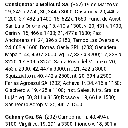
Consignataria Melicurá SA
: (357) 19 de Marzo vq.
19, 346 a 2750; 36, 344 a 3000; Casamu v. 20, 446 a
1200; 37, 482 a 1400; 15, 522 a 1550; Fund. de Asist.
San Luis Orione vq. 15, 410 a 1300; v. 20, 431 a 1400;
Garín v. 15, 466 a 1400; 21, 477 a 1600; Paz
Anchorena nt. 24, 396 a 3150; Tambo Las Overas v.
24, 668 a 1600. Dotras, Ganly SRL: (283) Ganadera
Mapa n. 44, 450 a 3000; vq. 57, 337 a 3200; 17, 323 a
3220; 17, 309 a 3250; Santa Rosa del Monte n. 20,
453 a 2900; 42, 447 a 3000; nt. 21, 422 a 3000;
Squizziatto n. 40, 442 a 2500; nt. 20, 394 a 2500.
Ferias Agroazul SA: (202) Achaval tr. 34, 416 a 1150;
Giachero v. 19, 435 a 1100; Inst. Sales. Ntra. Sra. de
Luján vq. 50, 311 a 3150; Rosso v. 19, 661 a 1500;
San Pedro Agrop. v. 35, 441 a 1500.
Gahan y Cía. SA:
(202) Campomar n. 40, 494 a
3100; Virgili vq. 19, 291 a 3300; Iriondo v. 18, 501 a