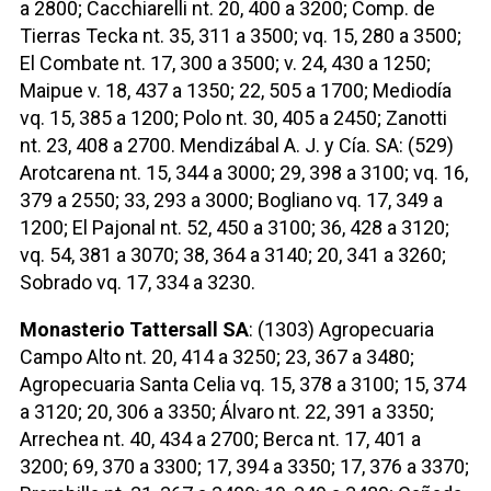
a 2800; Cacchiarelli nt. 20, 400 a 3200; Comp. de
Tierras Tecka nt. 35, 311 a 3500; vq. 15, 280 a 3500;
El Combate nt. 17, 300 a 3500; v. 24, 430 a 1250;
Maipue v. 18, 437 a 1350; 22, 505 a 1700; Mediodía
vq. 15, 385 a 1200; Polo nt. 30, 405 a 2450; Zanotti
nt. 23, 408 a 2700. Mendizábal A. J. y Cía. SA: (529)
Arotcarena nt. 15, 344 a 3000; 29, 398 a 3100; vq. 16,
379 a 2550; 33, 293 a 3000; Bogliano vq. 17, 349 a
1200; El Pajonal nt. 52, 450 a 3100; 36, 428 a 3120;
vq. 54, 381 a 3070; 38, 364 a 3140; 20, 341 a 3260;
Sobrado vq. 17, 334 a 3230.
Monasterio Tattersall SA
: (1303) Agropecuaria
Campo Alto nt. 20, 414 a 3250; 23, 367 a 3480;
Agropecuaria Santa Celia vq. 15, 378 a 3100; 15, 374
a 3120; 20, 306 a 3350; Álvaro nt. 22, 391 a 3350;
Arrechea nt. 40, 434 a 2700; Berca nt. 17, 401 a
3200; 69, 370 a 3300; 17, 394 a 3350; 17, 376 a 3370;