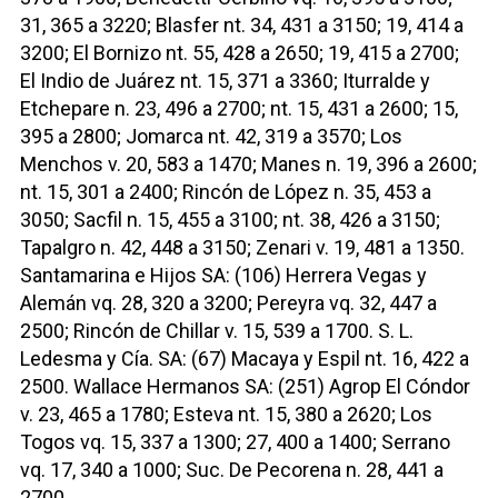
31, 365 a 3220; Blasfer nt. 34, 431 a 3150; 19, 414 a
3200; El Bornizo nt. 55, 428 a 2650; 19, 415 a 2700;
El Indio de Juárez nt. 15, 371 a 3360; Iturralde y
Etchepare n. 23, 496 a 2700; nt. 15, 431 a 2600; 15,
395 a 2800; Jomarca nt. 42, 319 a 3570; Los
Menchos v. 20, 583 a 1470; Manes n. 19, 396 a 2600;
nt. 15, 301 a 2400; Rincón de López n. 35, 453 a
3050; Sacfil n. 15, 455 a 3100; nt. 38, 426 a 3150;
Tapalgro n. 42, 448 a 3150; Zenari v. 19, 481 a 1350.
Santamarina e Hijos SA: (106) Herrera Vegas y
Alemán vq. 28, 320 a 3200; Pereyra vq. 32, 447 a
2500; Rincón de Chillar v. 15, 539 a 1700. S. L.
Ledesma y Cía. SA: (67) Macaya y Espil nt. 16, 422 a
2500. Wallace Hermanos SA: (251) Agrop El Cóndor
v. 23, 465 a 1780; Esteva nt. 15, 380 a 2620; Los
Togos vq. 15, 337 a 1300; 27, 400 a 1400; Serrano
vq. 17, 340 a 1000; Suc. De Pecorena n. 28, 441 a
2700.