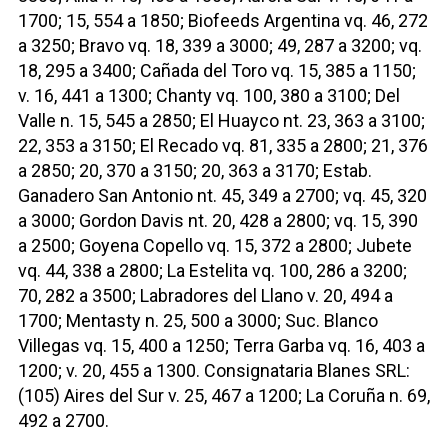
1700; 15, 554 a 1850; Biofeeds Argentina vq. 46, 272
a 3250; Bravo vq. 18, 339 a 3000; 49, 287 a 3200; vq.
18, 295 a 3400; Cañada del Toro vq. 15, 385 a 1150;
v. 16, 441 a 1300; Chanty vq. 100, 380 a 3100; Del
Valle n. 15, 545 a 2850; El Huayco nt. 23, 363 a 3100;
22, 353 a 3150; El Recado vq. 81, 335 a 2800; 21, 376
a 2850; 20, 370 a 3150; 20, 363 a 3170; Estab.
Ganadero San Antonio nt. 45, 349 a 2700; vq. 45, 320
a 3000; Gordon Davis nt. 20, 428 a 2800; vq. 15, 390
a 2500; Goyena Copello vq. 15, 372 a 2800; Jubete
vq. 44, 338 a 2800; La Estelita vq. 100, 286 a 3200;
70, 282 a 3500; Labradores del Llano v. 20, 494 a
1700; Mentasty n. 25, 500 a 3000; Suc. Blanco
Villegas vq. 15, 400 a 1250; Terra Garba vq. 16, 403 a
1200; v. 20, 455 a 1300. Consignataria Blanes SRL:
(105) Aires del Sur v. 25, 467 a 1200; La Coruña n. 69,
492 a 2700.