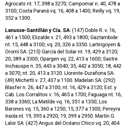
Agrocats nt. 17, 398 a 3270; Campomar n. 40, 478 a
3100; Costa Paraná vq. 16, 408 a 1400; Reilly vq. 19,
352 a 1300.
Lanusse-Santillán y Cía. SA
: (147) Doble R. v. 16,
461 a 1500; Elizalde v. 21, 493 a 1800; Gaztambide
nt. 15, 448 a 3100; vq. 20, 326 a 3350. Lartirigoyen &
Oromí SA: (215) García del Solar nt. 19, 429 a 3120;
20, 389 a 3300; Opargen vq. 22, 413 a 1600; Sastre
Inchauspe n. 35, 443 a 3040; 35, 442 a 3050; 18, 442
a 3070; nt. 20, 413 a 3120. Llorente-Durañona SA:
(49) Michetti v. 27, 437 a 1100. Madelan SA: (292)
Blasfer n. 26, 447 a 3100; nt. 16, 429 a 3120; Est. y
Cab. Los Corralitos v. 16, 465 a 1700; Faguaga nt. 16,
338 a 3360; La Matilde vq. 16, 351 a 1350; Los
Barones vq. 15, 360 a 1250; 15, 377 a 1300; Pereyra
Iraola nt. 19, 395 a 2920; 19, 399 a 2950. Martín G.
Lalor SA: (427) Angus del Océano Chico vq. 20, 404