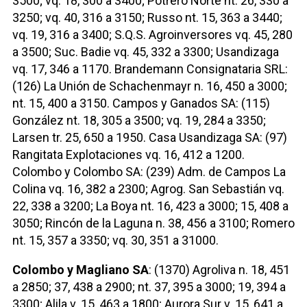
3500; vq. 18, 300 a 3400; Potrero Norte nt. 26, 330 a
3250; vq. 40, 316 a 3150; Russo nt. 15, 363 a 3440;
vq. 19, 316 a 3400; S.Q.S. Agroinversores vq. 45, 280
a 3500; Suc. Badie vq. 45, 332 a 3300; Usandizaga
vq. 17, 346 a 1170. Brandemann Consignataria SRL:
(126) La Unión de Schachenmayr n. 16, 450 a 3000;
nt. 15, 400 a 3150. Campos y Ganados SA: (115)
González nt. 18, 305 a 3500; vq. 19, 284 a 3350;
Larsen tr. 25, 650 a 1950. Casa Usandizaga SA: (97)
Rangitata Explotaciones vq. 16, 412 a 1200.
Colombo y Colombo SA: (239) Adm. de Campos La
Colina vq. 16, 382 a 2300; Agrog. San Sebastián vq.
22, 338 a 3200; La Boya nt. 16, 423 a 3000; 15, 408 a
3050; Rincón de la Laguna n. 38, 456 a 3100; Romero
nt. 15, 357 a 3350; vq. 30, 351 a 31000.
Colombo y Magliano SA
: (1370) Agroliva n. 18, 451
a 2850; 37, 438 a 2900; nt. 37, 395 a 3000; 19, 394 a
3300; Alila v. 15, 463 a 1800; Aurora Sur v. 15, 641 a