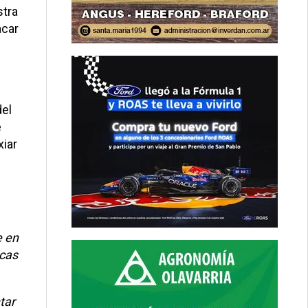
stra
acar
l
del
e
xiar
e en
acas
tar