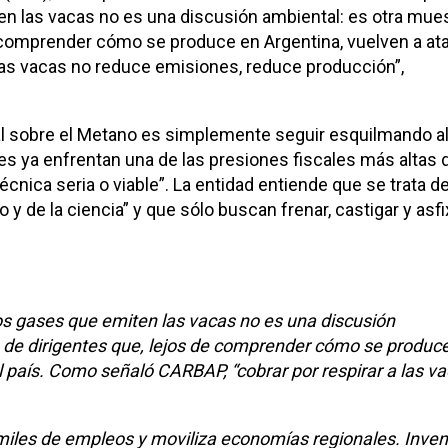
n las vacas no es una discusión ambiental: es otra mue
e comprender cómo se produce en Argentina, vuelven a at
a las vacas no reduce emisiones, reduce producción”,
l sobre el Metano es simplemente seguir esquilmando a
 ya enfrentan una de las presiones fiscales más altas 
técnica seria o viable”. La entidad entiende que se trata d
 y de la ciencia” y que sólo buscan frenar, castigar y asfi
os gases que emiten las vacas no es una discusión
 de dirigentes que, lejos de comprender cómo se produc
l país. Como señaló CARBAP, “cobrar por respirar a las v
miles de empleos y moviliza economías regionales. Inven