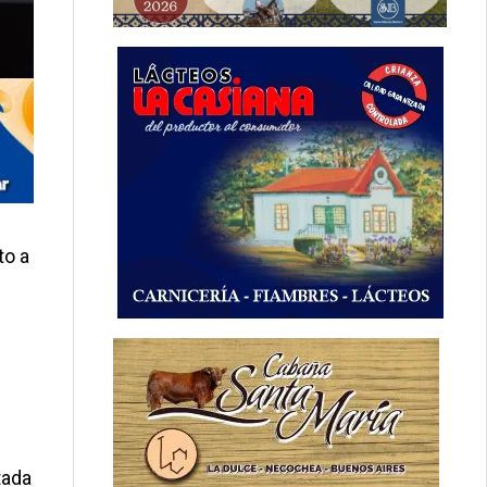
to a
tada