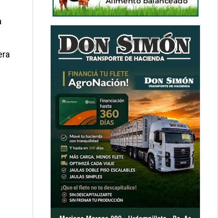
a
era