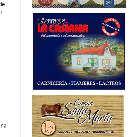
de
n
una